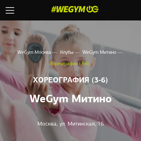
WeGym Москва
Клубы
WeGym Митино
Хореография (3‑6)
ХОРЕОГРАФИЯ (3‑6)
WeGym Митино
Москва, ул. Митинская, 16