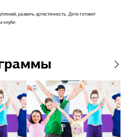
плений, развить артистичность. Дети готовят
м клубе.
ограммы