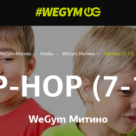
WeGym Москва
Клубы
WeGym Митино
Hip-Hop (7-13)
P-HOP (7-
WeGym Митино