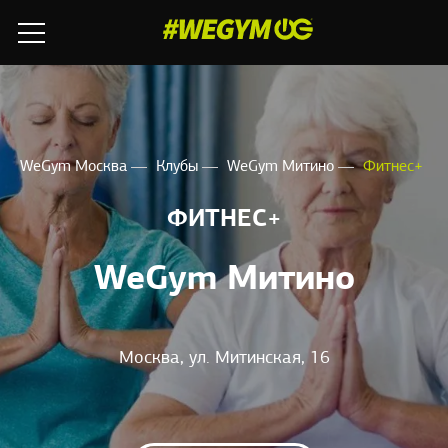
WeGym Москва
Клубы
WeGym Митино
Фитнес+
ФИТНЕС+
WeGym Митино
Москва, ул. Митинская, 16