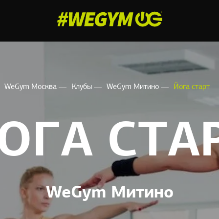
WeGym Москва
Клубы
WeGym Митино
Йога старт
ОГА СТА
WeGym Митино