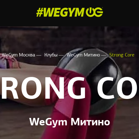
WeGym Москва
Клубы
WeGym Митино
Strong Core
TRONG CO
WeGym Митино