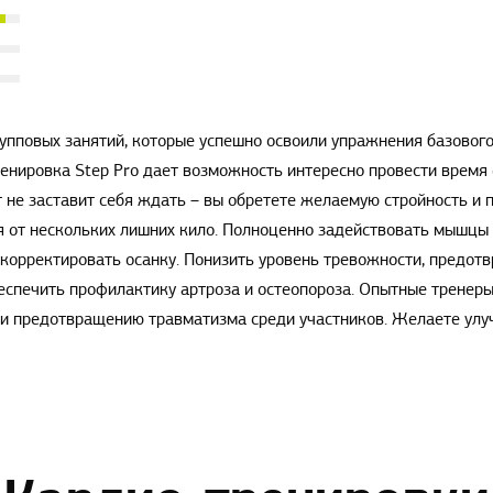
групповых занятий, которые успешно освоили упражнения базово
енировка Step Pro дает возможность интересно провести время с
 не заставит себя ждать – вы обретете желаемую стройность и п
я от нескольких лишних кило. Полноценно задействовать мышцы б
скорректировать осанку. Понизить уровень тревожности, предот
беспечить профилактику артроза и остеопороза. Опытные тренеры
и предотвращению травматизма среди участников. Желаете улуч