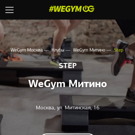
WeGym Москва
Клубы
WeGym Митино
Step
STEP
WeGym Митино
Москва, ул. Митинская, 16