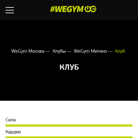
WeGym Москва
Клубы
WeGym Митино
Клуб
КЛУБ
Сила
Кардио