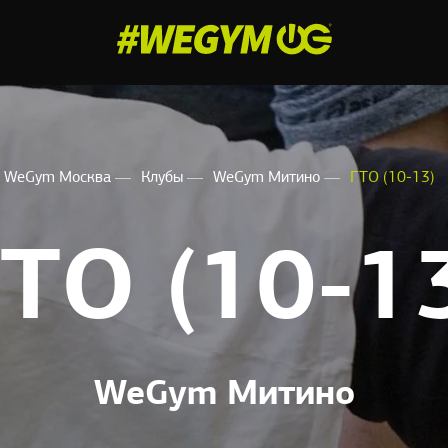
WeGym Москва
Клубы
WeGym Митино
ГТО (10-13)
ТО (10-1
WeGym Митино