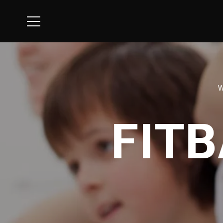
W
FITB