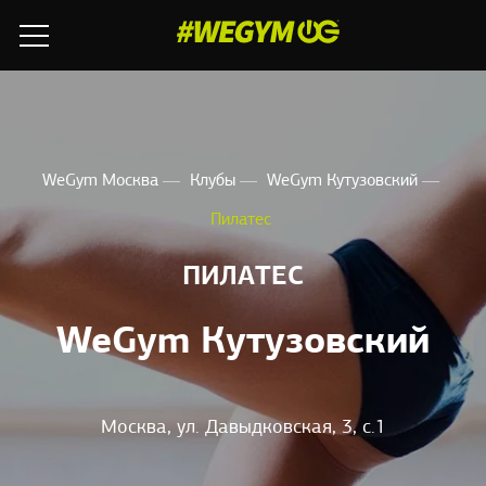
WeGym Москва
Клубы
WeGym Кутузовский
Пилатес
ПИЛАТЕС
WeGym Кутузовский
Москва, ул. Давыдковская, 3, с.1