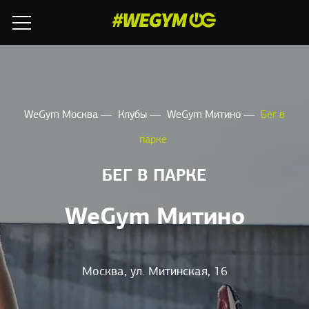
WeGym Москва
Клубы
WeGym Митино
Бег в
парке
БЕГ В ПАРКЕ
WeGym Митино
Москва, ул. Митинская, 16