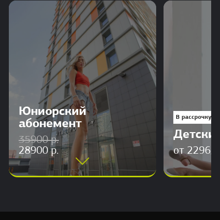
Юниорский
В рассрочку 0
абонемент
Детски
35900 р.
28900 р.
от 2296/