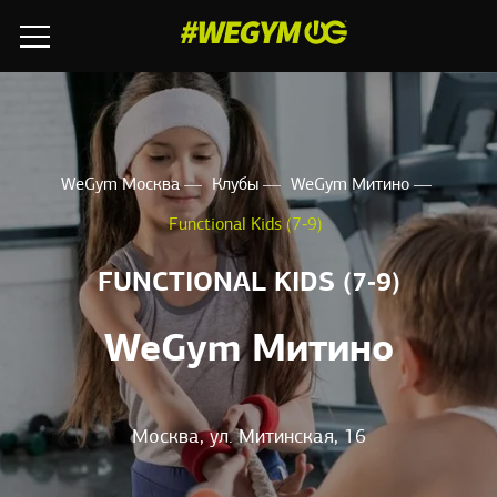
WeGym Москва
Клубы
WeGym Митино
Functional Kids (7‑9)
FUNCTIONAL KIDS (7‑9)
WeGym Митино
Москва, ул. Митинская, 16