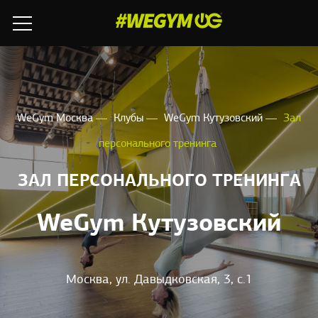
WeGym Москва
Клубы
WeGym Кутузовский
Зал
персонального тренинга
ЗАЛ ПЕРСОНАЛЬНОГО ТРЕНИНГА
WeGym Кутузовский
Москва, ул. Давыдковская, 3, с.1